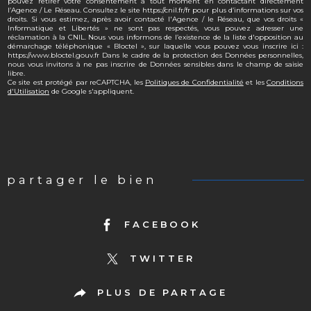
pouvez retirer votre consentement à tout moment en contactant directement
l’Agence / Le Réseau. Consultez le site https://cnil.fr/fr pour plus d’informations sur vos
droits. Si vous estimez, après avoir contacté l'Agence / le Réseau, que vos droits «
Informatique et Libertés » ne sont pas respectés, vous pouvez adresser une
réclamation à la CNIL. Nous vous informons de l’existence de la liste d'opposition au
démarchage téléphonique « Bloctel », sur laquelle vous pouvez vous inscrire ici :
https://www.bloctel.gouv.fr Dans le cadre de la protection des Données personnelles,
nous vous invitons à ne pas inscrire de Données sensibles dans le champ de saisie
libre.
Ce site est protégé par reCAPTCHA, les
Politiques de Confidentialité
et les
Conditions
d'Utilisation
de Google s'appliquent.
partager le bien
FACEBOOK
TWITTER
PLUS DE PARTAGE