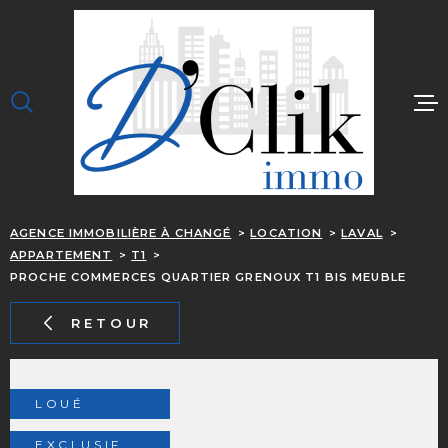
Aller
Aller
Aller
Aller
à
à
au
au
:
la
menu
contenu
recherche
principal
ACCUEIL
J'ACHÈTE
JE LOUE
AGENCE IMMOBILIÈRE À CHANGÉ
LOCATION
LAVAL
J'ESTIME
APPARTEMENT
T1
OUPS, C EST TROP 
PROCHE COMMERCES QUARTIER GRENOUX T1 BIS MEUBLE
NOTRE ÉQUIPE
RETOUR
CONTACT
ALERTE EMAIL
LOUÉ
EXCLUSIF