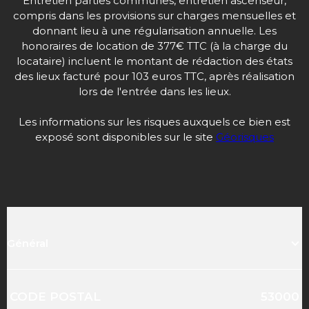
Entretien parties communes, entretien ascenseur,
compris dans les provisions sur charges mensuelles et
donnant lieu à une régularisation annuelle. Les
honoraires de location de 377€ TTC (à la charge du
locataire) incluent le montant de rédaction des états
des lieux facturé pour 103 euros TTC, après réalisation
lors de l'entrée dans les lieux.
Les informations sur les risques auxquels ce bien est
exposé sont disponibles sur le site
Géorisques
Général
Caractérisque
Valeurs
CODE POSTAL
53000