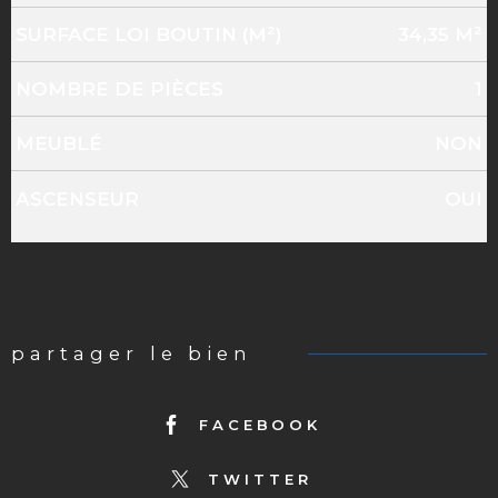
SURFACE LOI BOUTIN (M²)
34,35 M²
NOMBRE DE PIÈCES
1
MEUBLÉ
NON
ASCENSEUR
OUI
partager le bien
FACEBOOK
TWITTER