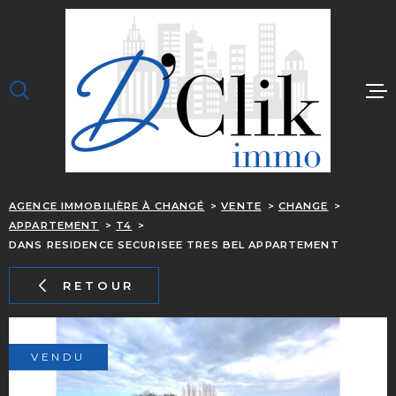
Aller
Aller
Aller
Aller
à
à
au
au
:
la
menu
contenu
recherche
principal
ACCUEIL
J'ACHÈTE
JE LOUE
AGENCE IMMOBILIÈRE À CHANGÉ
VENTE
CHANGE
J'ESTIME
APPARTEMENT
T4
OUPS, C EST TROP 
DANS RESIDENCE SECURISEE TRES BEL APPARTEMENT
NOTRE ÉQUIPE
RETOUR
CONTACT
ALERTE EMAIL
VENDU