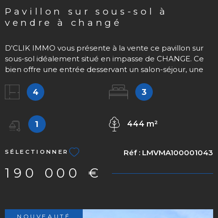
pavillon sur sous-sol à
vendre à changé
D'CLIK IMMO vous présente à la vente ce pavillon sur
sous-sol idéalement situé en impasse de CHANGE. Ce
bien offre une entrée desservant un salon-séjour, une
cuisine indépendant (avec possibilité d'ouverture), trois
chambres dont deux avec placards intégrés, une salle
4
3
d'eau avec douche à l'italienne, et des WC
indépendants. Vous trouverez un sous-sol complet
comprenant garage pour deux véhicules, une cave, des
1
444 m²
espaces de stockage. L'ensemble se situe sur un terrain
clos et arboré d'environ 440 m².
Réf :
LMVMA100001043
SÉLECTIONNER
190 000 €
NOUVEAUTÉ