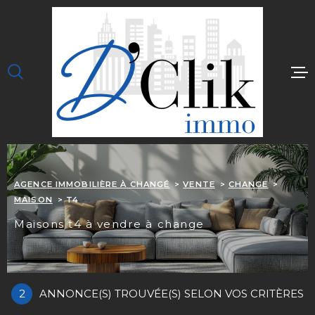
Aller
Aller
Aller
Aller
à
à
au
au
:
la
menu
contenu
recherche
principal
ACCUEIL
J'ACHÈTE
JE LOUE
J'ESTIME
AGENCE IMMOBILIÈRE À CHANGÉ
VENTE
CHANGE
OUPS, C EST TROP 
MAISON
T4
NOTRE ÉQUIPE
maisons t4 à vendre à change
CONTACT
ALERTE EMAIL
2
ANNONCE(S) TROUVÉE(S) SELON VOS CRITÈRES