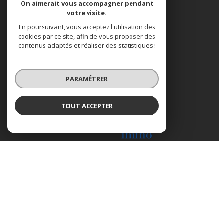
On aimerait vous accompagner pendant
votre visite.
ADHÉRENTS
En poursuivant, vous acceptez l'utilisation des
cookies par ce site, afin de vous proposer des
contenus adaptés et réaliser des statistiques !
PARAMÉTRER
TOUT ACCEPTER
© 2026 | Tous droits réservés | Traduction powered by Google |
Nos Honoraires
Plan Du Site
Mentions Légales
Admin
Nos Liens
Politique RGPD
Cookies