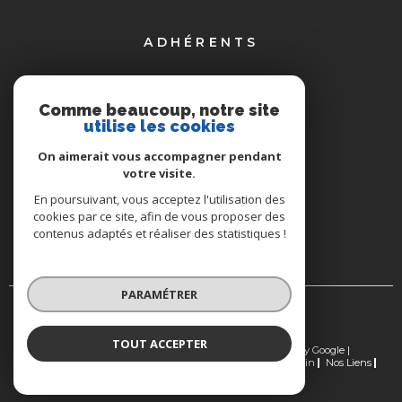
ADHÉRENTS
Comme beaucoup, notre site
utilise les cookies
On aimerait vous accompagner pendant
votre visite.
En poursuivant, vous acceptez l'utilisation des
cookies par ce site, afin de vous proposer des
contenus adaptés et réaliser des statistiques !
PARAMÉTRER
TOUT ACCEPTER
© 2026 | Tous droits réservés | Traduction powered by Google |
Nos Honoraires
Plan Du Site
Mentions Légales
Admin
Nos Liens
Politique RGPD
Cookies