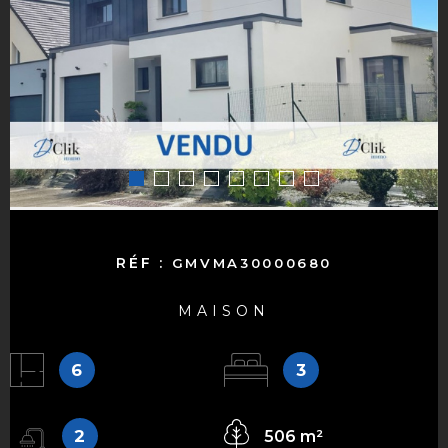
RÉF :
GMVMA30000680
MAISON
6
3
2
506 m²