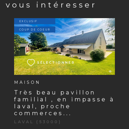
vous intéresser
EXCLUSIF
COUP DE COEUR
VOIR LE BIEN
SÉLECTIONNER
MAISON
très beau pavillon
familial , en impasse à
laval, proche
commerces...
LAVAL (53000)