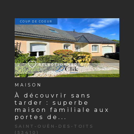
COUP DE COEUR
VOIR LE BIEN
SÉLECTIONNER
MAISON
à découvrir sans
tarder : superbe
maison familiale aux
portes de...
SAINT-OUËN-DES-TOITS
(53410)