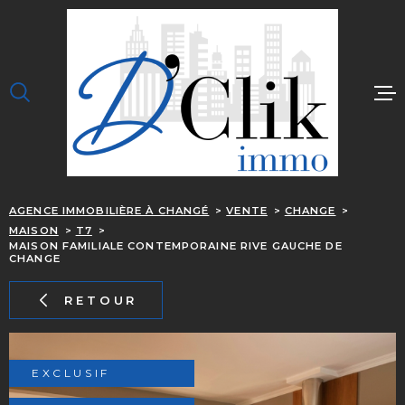
Aller
Aller
Aller
Aller
à
à
au
au
:
la
menu
contenu
recherche
principal
ACCUEIL
J'ACHÈTE
JE LOUE
AGENCE IMMOBILIÈRE À CHANGÉ
VENTE
CHANGE
J'ESTIME
MAISON
T7
MAISON FAMILIALE CONTEMPORAINE RIVE GAUCHE DE
OUPS, C EST TROP 
CHANGE
NOTRE ÉQUIPE
RETOUR
CONTACT
ALERTE EMAIL
EXCLUSIF