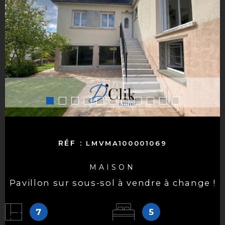
RÉF :
LMVMA100001069
MAISON
pavillon sur sous-sol à vendre à change !
7
5