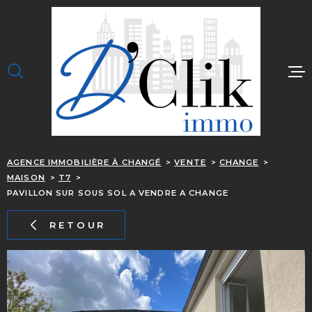
Aller
Aller
Aller
Aller
à
à
au
au
:
la
menu
contenu
recherche
principal
ACCUEIL
J'ACHÈTE
JE LOUE
AGENCE IMMOBILIÈRE À CHANGÉ
VENTE
CHANGE
J'ESTIME
MAISON
T7
OUPS, C EST TROP 
PAVILLON SUR SOUS SOL A VENDRE A CHANGE
NOTRE ÉQUIPE
RETOUR
CONTACT
ALERTE EMAIL