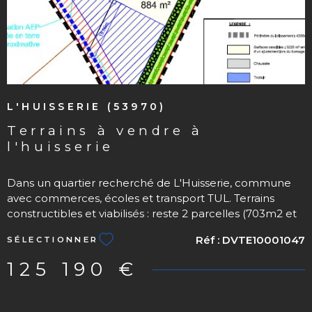
L'HUISSERIE (53970)
terrains à vendre à
l'huisserie
Dans un quartier recherché de L'Huisserie, commune
avec commerces, écoles et transport TUL. Terrains
constructibles et viabilisés : reste 2 parcelles (703m2 et
856m2) libre de constructeur. Ne perdez plus une
Réf :
DVTE10001047
SÉLECTIONNER
minute, contactez nous au 02 43 53 85 67. Les
informations sur les risques auxquels ce bien est exposé
125 190 €
sont disponibles sur le site Géorisques : www.
georisques.gouv.fr