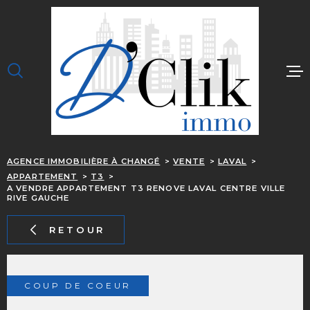
Aller
Aller
Aller
Aller
à
à
au
au
:
la
menu
contenu
recherche
principal
ACCUEIL
J'ACHÈTE
JE LOUE
AGENCE IMMOBILIÈRE À CHANGÉ
VENTE
LAVAL
J'ESTIME
APPARTEMENT
T3
A VENDRE APPARTEMENT T3 RENOVE LAVAL CENTRE VILLE
OUPS, C EST TROP 
RIVE GAUCHE
NOTRE ÉQUIPE
RETOUR
CONTACT
ALERTE EMAIL
COUP DE COEUR