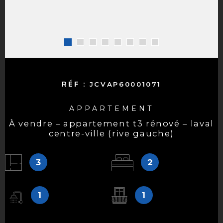
RÉF :
JCVAP60001071
APPARTEMENT
à vendre – appartement t3 rénové – laval
centre-ville (rive gauche)
3
2
1
1