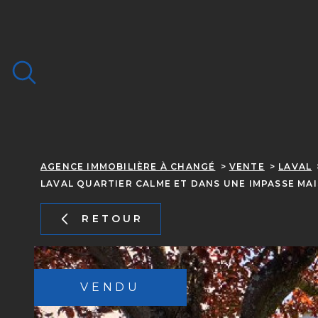
Aller
Aller
Aller
Aller
à
à
au
au
:
la
menu
contenu
recherche
principal
AGENCE IMMOBILIÈRE À CHANGÉ
VENTE
LAVAL
ACHETER
LAVAL QUARTIER CALME ET DANS UNE IMPASSE MAI
LOUE
DE L'ANCIEN
RETOUR
Localisati
1
Type de bien
DE L'ANCIEN
À L'ANN
Maison
53000 - Laval
7
VENDU