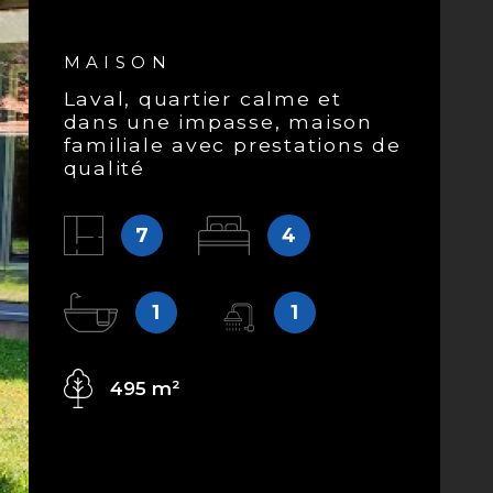
ALERTE EMAIL
MAISON
laval, quartier calme et
dans une impasse, maison
familiale avec prestations de
qualité
7
4
1
1
495 m²