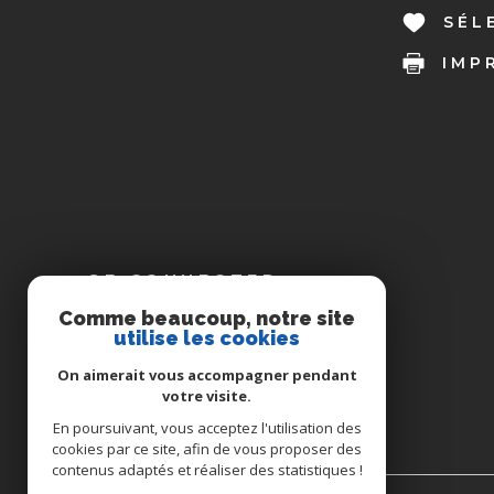
SÉL
IMP
SE CONNECTER
Comme beaucoup, notre site
utilise les cookies
ESPACE PROPRIÉTAIRE
On aimerait vous accompagner pendant
votre visite.
En poursuivant, vous acceptez l'utilisation des
cookies par ce site, afin de vous proposer des
contenus adaptés et réaliser des statistiques !