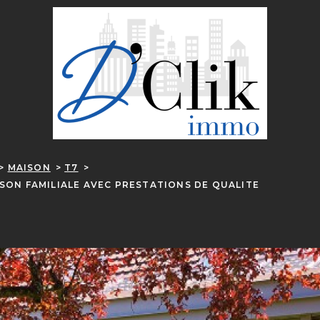
MAISON
T7
SON FAMILIALE AVEC PRESTATIONS DE QUALITE
R
ESTIMER
1
Budget
on
FILT
ÉE
 Pièces