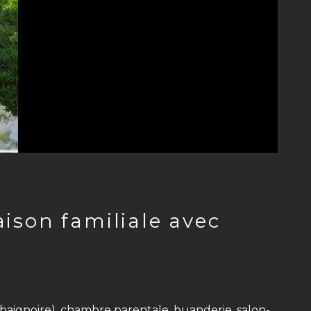
baignoire), chambre parentale, buanderie, salon-