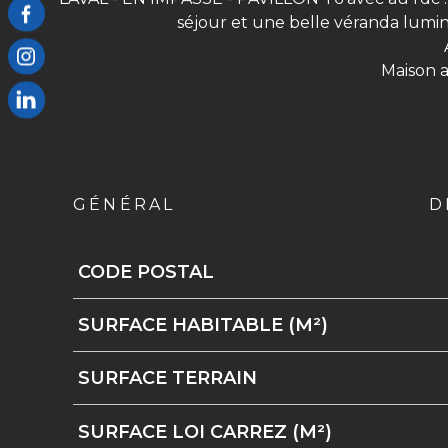
séjour et une belle véranda lumin
Maison a
GÉNÉRAL
D
CODE POSTAL
Caractérisque
Valeurs
SURFACE HABITABLE (M²)
SURFACE TERRAIN
SURFACE LOI CARREZ (M²)