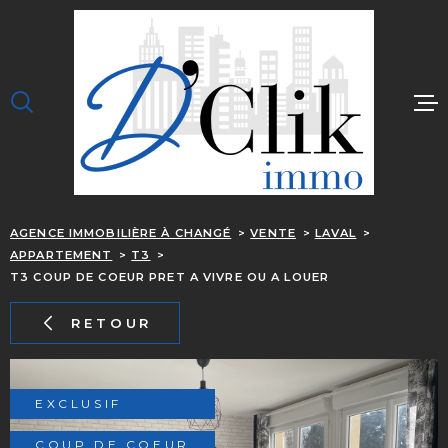
Aller
Aller
Aller
Aller
à
à
au
au
:
la
menu
contenu
recherche
principal
ACCUEIL
J'ACHÈTE
JE LOUE
AGENCE IMMOBILIÈRE À CHANGÉ
VENTE
LAVAL
J'ESTIME
APPARTEMENT
T3
OUPS, C EST TROP 
T3 COUP DE COEUR PRET A VIVRE OU A LOUER
NOTRE ÉQUIPE
RETOUR
CONTACT
ALERTE EMAIL
EXCLUSIF
COUP DE COEUR