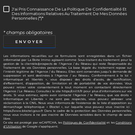
J'ai Pris Connaissance De La Politique De Confidentialité Et
Des Informations Relatives Au Traitement De Mes Données
Personnelles (*)*
* champs obligatoires
ENVOYER
Les informations recueillies sur ce formulaire sont enregistrées dans un fichier
informatisé par La Boite Immo agissant comme Sous-traitant du traitement pour la
gestion de la clientèle/prospects de l'Agence / du Réseau qui reste Responsable du
Traitement de vos Données personnelles. La base légale du traitement repose sur
l'intérêt légitime de l'Agence / du Réseau. Elles sont conservées jusqu'à demande de
suppression et sont destinées à l'Agence / au Réseau. Conformément à la loi «
informatique et libertés », vous disposez des droits d’accès, de rectification,
d’effacement, d’opposition, de limitation et de portabilité de vos données. Vous
pouvez retirer votre consentement à tout moment en contactant directement
l’Agence / Le Réseau. Consultez le site https://cnil.fr/fr pour plus d’informations sur vos
droits. Si vous estimez, après avoir contacté l'Agence / le Réseau, que vos droits «
Informatique et Libertés » ne sont pas respectés, vous pouvez adresser une
réclamation à la CNIL. Nous vous informons de l’existence de la liste d'opposition au
démarchage téléphonique « Bloctel », sur laquelle vous pouvez vous inscrire ici :
https://www.bloctel.gouv.fr Dans le cadre de la protection des Données personnelles,
nous vous invitons à ne pas inscrire de Données sensibles dans le champ de saisie
libre.
Ce site est protégé par reCAPTCHA, les
Politiques de Confidentialité
et les
Conditions
d'Utilisation
de Google s'appliquent.